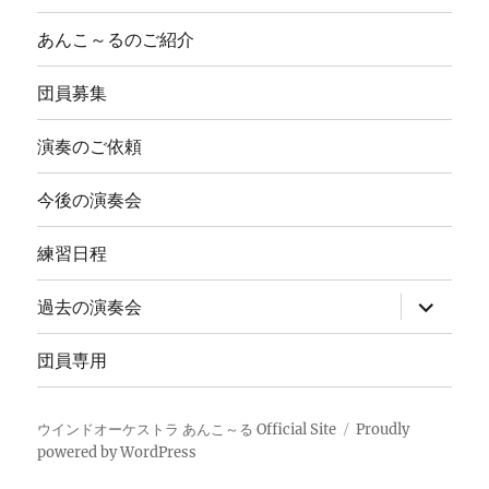
あんこ～るのご紹介
団員募集
演奏のご依頼
今後の演奏会
練習日程
サ
過去の演奏会
ブ
メ
ニ
団員専用
ュ
ー
を
展
ウインドオーケストラ あんこ～る Official Site
Proudly
開
powered by WordPress