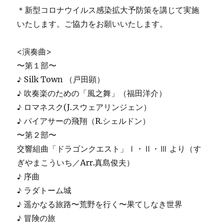
＊新型コロナウイルス感染拡大予防策を講じて実施
いたします。ご協力をお願いいたします。
<演奏曲>
〜第１部〜
♪ Silk Town （戸田顕）
♪ 吹奏楽のための「風之舞」（福田洋介）
♪ ロマネスク(J.スウェアリンジェン）
♪ パイアサーの飛翔（R.シェルドン）
〜第２部〜
交響組曲「ドラゴンクエスト」Ⅰ・Ⅱ・Ⅲ より（す
ぎやまこういち／Arr.真島俊夫）
♪ 序曲
♪ ラダトーム城
♪ 遥かなる旅路〜荒野を行く〜果てしなき世界
♪ 冒険の旅