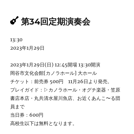
第34回定期演奏会
第
13:30
34
2023年1月29日
回
定
2023年1月29日(日) 12:45開場 13:30開演
期
岡谷市文化会館[カノラホール] 大ホール
演
チケット：前売券 500円 11月26日より発売。
奏
プレイガイド：▷カノラホール・オグチ楽器・笠原
会
書店本店・丸共清水屋川魚店、お近くあんこ〜る団
員まで
当日券：600円
高校生以下は無料となります。