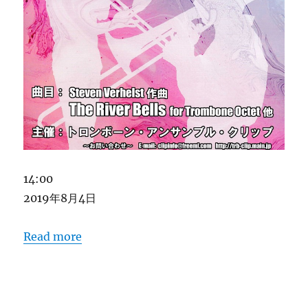
Trombone
14:00
Encenble
2019年8月4日
CLIP
16th
Read more
CONCERT