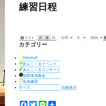
練習日程
リスト
月
週
日
表
月
日
年
カテゴリー
示
General
あんこ～るイベント
あんこ～るコンサート
他団体演奏会
全体練習
すべて
印刷
表示
F
T
Li
共