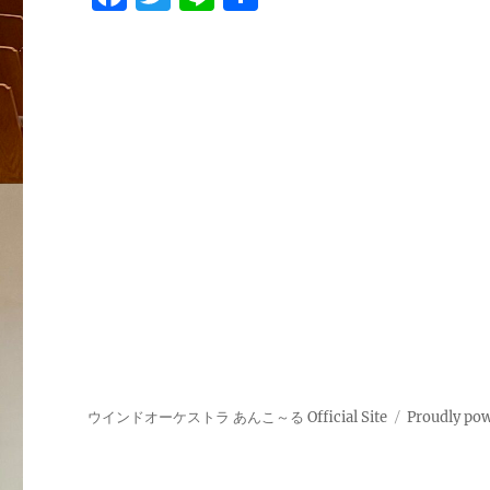
a
w
n
有
c
it
e
e
te
b
r
o
o
k
ウインドオーケストラ あんこ～る Official Site
Proudly po